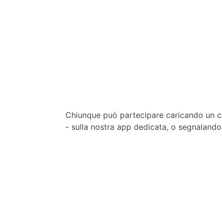
Skip
to
content
Chiunque può partecipare caricando un co
- sulla nostra app dedicata, o segnalando