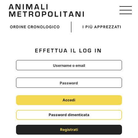
Skip
to
content
Password dimenticata
Registrati