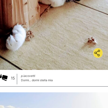
p.iacovetti
15
Dormi... dormi stella mia