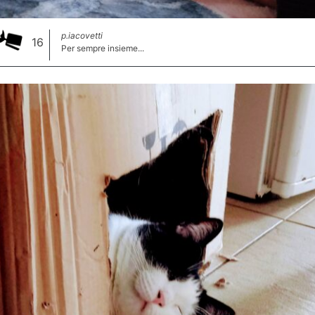
p.iacovetti
16
Per sempre insieme...