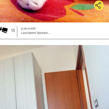
p.iacovetti
15
Lasciatemi riposare...