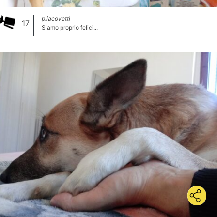
p.iacovetti
17
Siamo proprio felici...