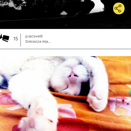
p.iacovetti
15
Dolcezza mia...