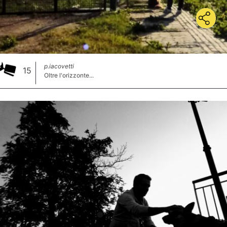
p.iacovetti
15
Oltre l'orizzonte...